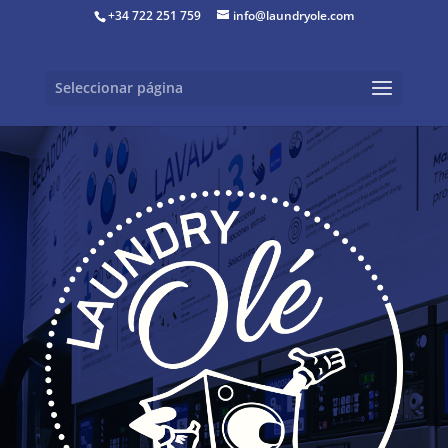
+34 722 251 759
info@laundryole.com
Seleccionar página